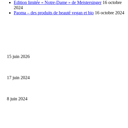
Edition limitée « Notre-Dame » de Meistersinger
16 octobre
2024
Paoma – des produits de beauté vegan et bio
16 octobre 2024
SÉLECTION DE L'EDITEUR
Bumbu Original : un voyage gustatif pour la Fête des...
15 juin 2026
Collection Capsule EASTPAK x ANDRÉ : Art of Love
17 juin 2024
Classic Moonphase Date Manufacture: édition limitée en or rose
8 juin 2024
ALLER PLUS LOIN