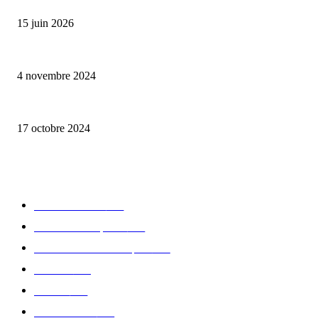
Bumbu Original : un voyage gustatif pour la Fête des Pères
15 juin 2026
Reveal 4X – le nouveau produit de Dermaceutic Laboratoire
4 novembre 2024
la Biosthetique – le culte de la beauté
17 octobre 2024
CATÉGORIE POPULAIRE
Edition limitée
413
Collection Capsule
329
Collaboration - marques
326
Fashion
181
Femme
150
Gastronomie
140