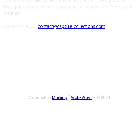
collections capsule, collaborations, éditions limitées, produits
d’exception proposés par les marques distribuées en France et à
l’étranger.
Contactez-nous :
contact@capsule-collections.com
SUIVEZ-NOUS
Conception
Marking
/
Web-Wave
- © 2024