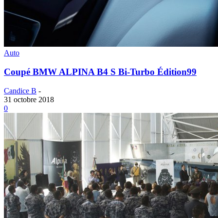
Auto
Coupé BMW ALPINA B4 S Bi-Turbo Édition99
Candice B
-
31 octobre 2018
0