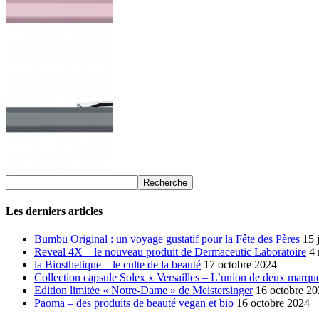
Les derniers articles
Bumbu Original : un voyage gustatif pour la Fête des Pères
15 
Reveal 4X – le nouveau produit de Dermaceutic Laboratoire
4
la Biosthetique – le culte de la beauté
17 octobre 2024
Collection capsule Solex x Versailles – L’union de deux marque
Edition limitée « Notre-Dame » de Meistersinger
16 octobre 2
Paoma – des produits de beauté vegan et bio
16 octobre 2024