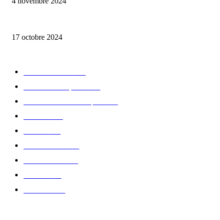
4 novembre 2024
la Biosthetique – le culte de la beauté
17 octobre 2024
CATÉGORIE POPULAIRE
Edition limitée
413
Collection Capsule
329
Collaboration - marques
326
Fashion
181
Femme
150
Gastronomie
140
Accessoires
126
Délices
114
Hommes
112