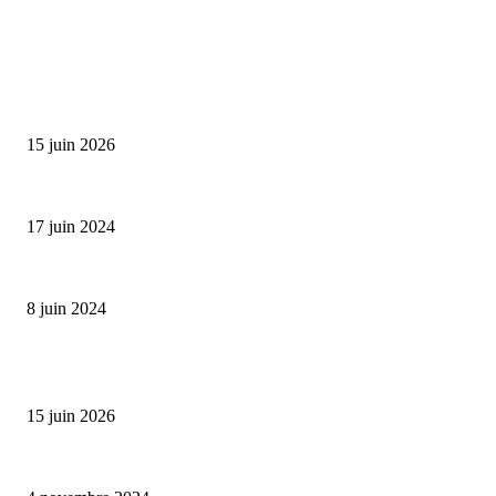
SÉLECTION DE L'EDITEUR
Bumbu Original : un voyage gustatif pour la Fête des...
15 juin 2026
Collection Capsule EASTPAK x ANDRÉ : Art of Love
17 juin 2024
Classic Moonphase Date Manufacture: édition limitée en or rose
8 juin 2024
ALLER PLUS LOIN
Bumbu Original : un voyage gustatif pour la Fête des Pères
15 juin 2026
Reveal 4X – le nouveau produit de Dermaceutic Laboratoire