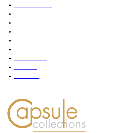
Edition limitée
413
Collection Capsule
329
Collaboration - marques
326
Fashion
181
Femme
150
Gastronomie
140
Accessoires
126
Délices
114
Hommes
112