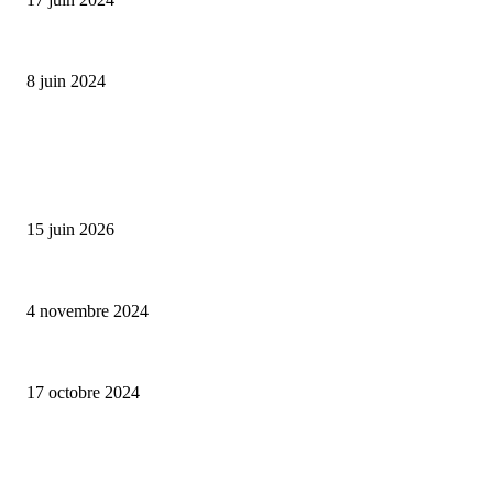
Classic Moonphase Date Manufacture: édition limitée en or rose
8 juin 2024
ALLER PLUS LOIN
Bumbu Original : un voyage gustatif pour la Fête des Pères
15 juin 2026
Reveal 4X – le nouveau produit de Dermaceutic Laboratoire
4 novembre 2024
la Biosthetique – le culte de la beauté
17 octobre 2024
CATÉGORIE POPULAIRE