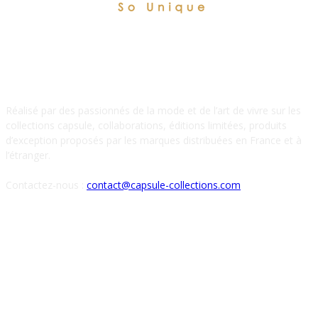
À PROPOS DE NOUS
Réalisé par des passionnés de la mode et de l’art de vivre sur les
collections capsule, collaborations, éditions limitées, produits
d’exception proposés par les marques distribuées en France et à
l’étranger.
Contactez-nous :
contact@capsule-collections.com
SUIVEZ-NOUS