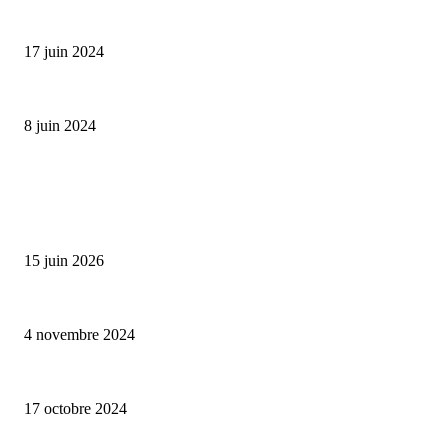
Collection Capsule EASTPAK x ANDRÉ : Art of Love
17 juin 2024
Classic Moonphase Date Manufacture: édition limitée en or rose
8 juin 2024
ALLER PLUS LOIN
Bumbu Original : un voyage gustatif pour la Fête des Pères
15 juin 2026
Reveal 4X – le nouveau produit de Dermaceutic Laboratoire
4 novembre 2024
la Biosthetique – le culte de la beauté
17 octobre 2024