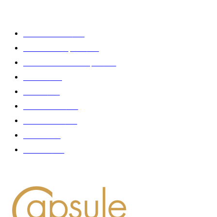
CATÉGORIE POPULAIRE
Edition limitée
413
Collection Capsule
329
Collaboration - marques
326
Fashion
181
Femme
150
Gastronomie
140
Accessoires
126
Délices
114
Hommes
112