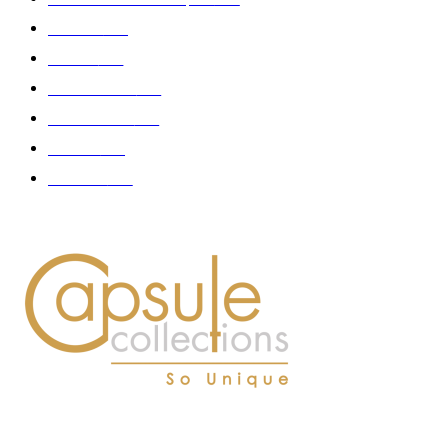
Fashion
181
Femme
150
Gastronomie
140
Accessoires
126
Délices
114
Hommes
112