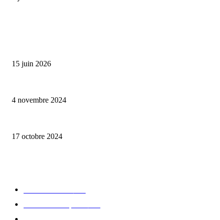
ALLER PLUS LOIN
Bumbu Original : un voyage gustatif pour la Fête des Pères
15 juin 2026
Reveal 4X – le nouveau produit de Dermaceutic Laboratoire
4 novembre 2024
la Biosthetique – le culte de la beauté
17 octobre 2024
CATÉGORIE POPULAIRE
Edition limitée
413
Collection Capsule
329
Collaboration - marques
326