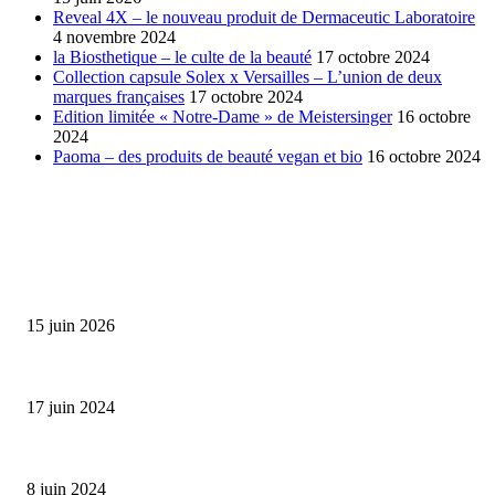
Reveal 4X – le nouveau produit de Dermaceutic Laboratoire
4 novembre 2024
la Biosthetique – le culte de la beauté
17 octobre 2024
Collection capsule Solex x Versailles – L’union de deux
marques françaises
17 octobre 2024
Edition limitée « Notre-Dame » de Meistersinger
16 octobre
2024
Paoma – des produits de beauté vegan et bio
16 octobre 2024
SÉLECTION DE L'EDITEUR
Bumbu Original : un voyage gustatif pour la Fête des...
15 juin 2026
Collection Capsule EASTPAK x ANDRÉ : Art of Love
17 juin 2024
Classic Moonphase Date Manufacture: édition limitée en or rose
8 juin 2024