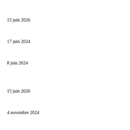
Bumbu Original : un voyage gustatif pour la Fête des...
15 juin 2026
Collection Capsule EASTPAK x ANDRÉ : Art of Love
17 juin 2024
Classic Moonphase Date Manufacture: édition limitée en or rose
8 juin 2024
ALLER PLUS LOIN
Bumbu Original : un voyage gustatif pour la Fête des Pères
15 juin 2026
Reveal 4X – le nouveau produit de Dermaceutic Laboratoire
4 novembre 2024
la Biosthetique – le culte de la beauté