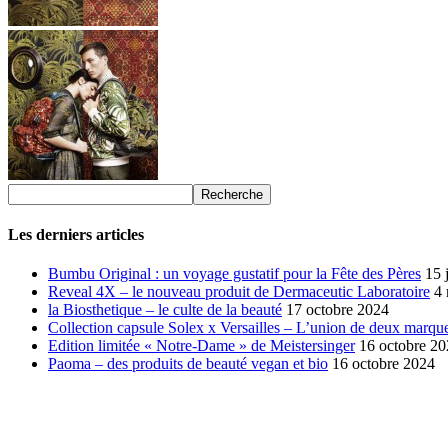
Les derniers articles
Bumbu Original : un voyage gustatif pour la Fête des Pères
15 
Reveal 4X – le nouveau produit de Dermaceutic Laboratoire
4
la Biosthetique – le culte de la beauté
17 octobre 2024
Collection capsule Solex x Versailles – L’union de deux marque
Edition limitée « Notre-Dame » de Meistersinger
16 octobre 2
Paoma – des produits de beauté vegan et bio
16 octobre 2024
SÉLECTION DE L'EDITEUR