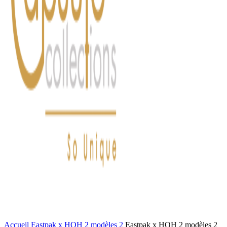
FASHION
LIFESTYLE
DÉLICES
BEAUTÉ
MOTEU
Accueil
Eastpak x HOH 2 modèles 2
Eastpak x HOH 2 modèles 2