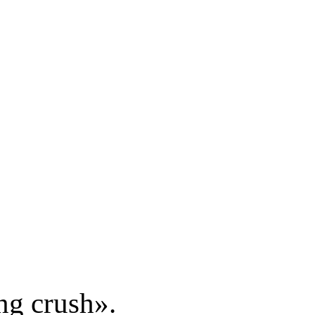
E LILI
ng crush».