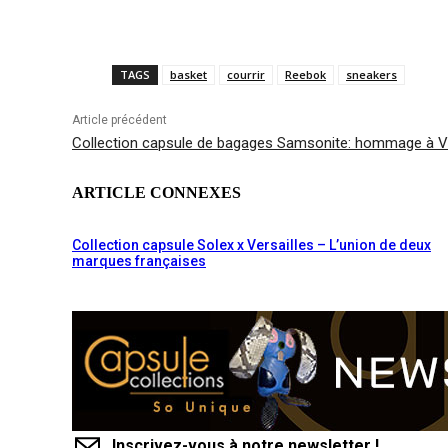
TAGS
basket
courrir
Reebok
sneakers
Article précédent
Collection capsule de bagages Samsonite: hommage à 
ARTICLE CONNEXES
Collection capsule Solex x Versailles – L’union de deux
marques françaises
Inscrivez-vous à notre newsletter !