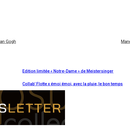
Van Gogh
Mand
Edition limitée « Notre-Dame » de Meistersinger
Collab’ Flotte x émoi émoi, avec la pluie, le bon temps