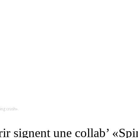
RS
DESIGN
CULTURE
PORTRAITS
EVENTS
LE COIN D
ing crush».
ir signent une collab’ «Spi