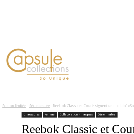
Blog
Contact
FASHION
LIFESTYLE
DÉLICES
BEAUTÉ
MOTEU
Edition limitée
Série limitée
Reebok Classic et Courir signent une collab' «Sp
Chaussures
Femme
Collaboration - marques
Série limitée
Reebok Classic et Cour