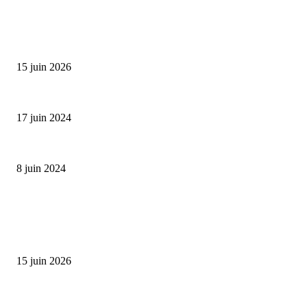
SÉLECTION DE L'EDITEUR
Bumbu Original : un voyage gustatif pour la Fête des...
15 juin 2026
Collection Capsule EASTPAK x ANDRÉ : Art of Love
17 juin 2024
Classic Moonphase Date Manufacture: édition limitée en or rose
8 juin 2024
ALLER PLUS LOIN
Bumbu Original : un voyage gustatif pour la Fête des Pères
15 juin 2026
Reveal 4X – le nouveau produit de Dermaceutic Laboratoire