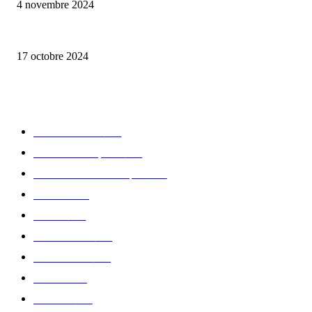
4 novembre 2024
la Biosthetique – le culte de la beauté
17 octobre 2024
CATÉGORIE POPULAIRE
Edition limitée
413
Collection Capsule
329
Collaboration - marques
326
Fashion
181
Femme
150
Gastronomie
140
Accessoires
126
Délices
114
Hommes
112