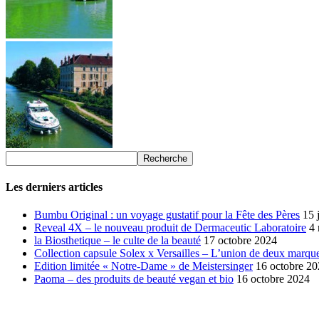
Les derniers articles
Bumbu Original : un voyage gustatif pour la Fête des Pères
15 
Reveal 4X – le nouveau produit de Dermaceutic Laboratoire
4
la Biosthetique – le culte de la beauté
17 octobre 2024
Collection capsule Solex x Versailles – L’union de deux marque
Edition limitée « Notre-Dame » de Meistersinger
16 octobre 2
Paoma – des produits de beauté vegan et bio
16 octobre 2024