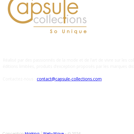
À PROPOS DE NOUS
Réalisé par des passionnés de la mode et de l’art de vivre sur les co
éditions limitées, produits d’exception proposés par les marques dist
Contactez-nous :
contact@capsule-collections.com
SUIVEZ-NOUS
Conception
Marking
/
Web-Wave
- © 2024