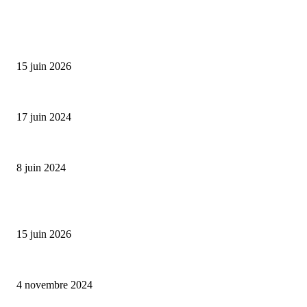
SÉLECTION DE L'EDITEUR
Bumbu Original : un voyage gustatif pour la Fête des...
15 juin 2026
Collection Capsule EASTPAK x ANDRÉ : Art of Love
17 juin 2024
Classic Moonphase Date Manufacture: édition limitée en or rose
8 juin 2024
ALLER PLUS LOIN
Bumbu Original : un voyage gustatif pour la Fête des Pères
15 juin 2026
Reveal 4X – le nouveau produit de Dermaceutic Laboratoire
4 novembre 2024