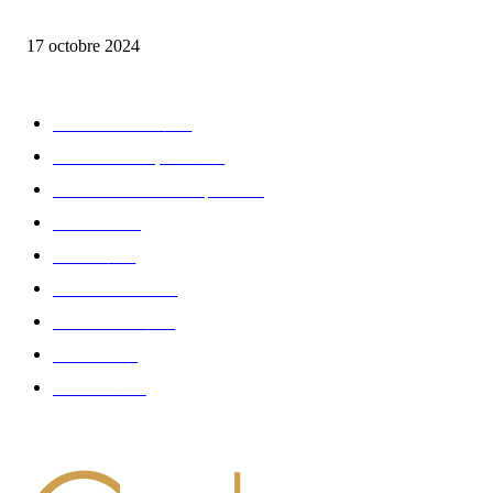
la Biosthetique – le culte de la beauté
17 octobre 2024
CATÉGORIE POPULAIRE
Edition limitée
413
Collection Capsule
329
Collaboration - marques
326
Fashion
181
Femme
150
Gastronomie
140
Accessoires
126
Délices
114
Hommes
112