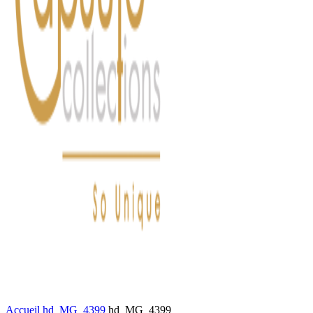
FASHION
LIFESTYLE
DÉLICES
BEAUTÉ
MOTEU
Accueil
hd_MG_4399
hd_MG_4399