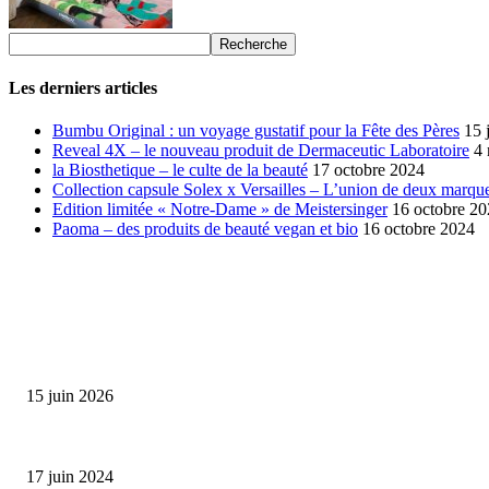
Les derniers articles
Bumbu Original : un voyage gustatif pour la Fête des Pères
15 
Reveal 4X – le nouveau produit de Dermaceutic Laboratoire
4
la Biosthetique – le culte de la beauté
17 octobre 2024
Collection capsule Solex x Versailles – L’union de deux marque
Edition limitée « Notre-Dame » de Meistersinger
16 octobre 2
Paoma – des produits de beauté vegan et bio
16 octobre 2024
SÉLECTION DE L'EDITEUR
Bumbu Original : un voyage gustatif pour la Fête des...
15 juin 2026
Collection Capsule EASTPAK x ANDRÉ : Art of Love
17 juin 2024