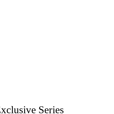
RS
DESIGN
CULTURE
PORTRAITS
EVENTS
LE COIN D
xclusive Series