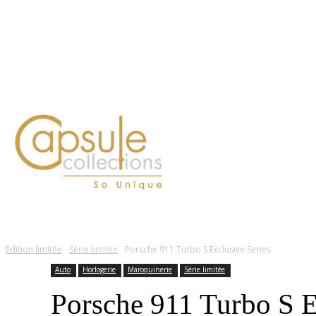
Blog
Contact
FASHION
LIFESTYLE
DÉLICES
BEAUTÉ
MOTEU
Edition limitée
Série limitée
Porsche 911 Turbo S Exclusive Series
Auto
Horlogerie
Maroquinerie
Série limitée
Porsche 911 Turbo S E