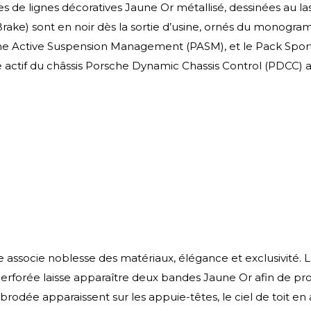
 de lignes décoratives Jaune Or métallisé, dessinées au laser
e) sont en noir dès la sortie d’usine, ornés du monogram
che Active Suspension Management (PASM), et le Pack Sport 
ge actif du châssis Porsche Dynamic Chassis Control (PDCC) am
e associe noblesse des matériaux, élégance et exclusivité. L
erforée laisse apparaître deux bandes Jaune Or afin de prod
S brodée apparaissent sur les appuie-têtes, le ciel de toit