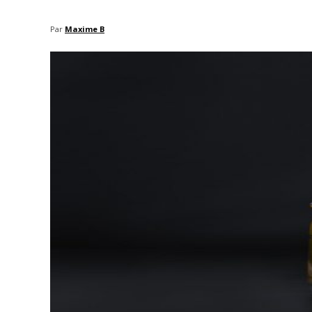
Par
Maxime B