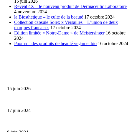
15 juin 2026
Reveal 4X – le nouveau produit de Dermaceutic Laboratoire
4 novembre 2024
la Biosthetique – le culte de la beauté
17 octobre 2024
Collection capsule Solex x Versailles – L’union de deux
marques françaises
17 octobre 2024
Edition limitée « Notre-Dame » de Meistersinger
16 octobre
2024
Paoma – des produits de beauté vegan et bio
16 octobre 2024
SÉLECTION DE L'EDITEUR
Bumbu Original : un voyage gustatif pour la Fête des...
15 juin 2026
Collection Capsule EASTPAK x ANDRÉ : Art of Love
17 juin 2024
Classic Moonphase Date Manufacture: édition limitée en or rose