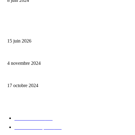
8 juin 2024
ALLER PLUS LOIN
Bumbu Original : un voyage gustatif pour la Fête des Pères
15 juin 2026
Reveal 4X – le nouveau produit de Dermaceutic Laboratoire
4 novembre 2024
la Biosthetique – le culte de la beauté
17 octobre 2024
CATÉGORIE POPULAIRE
Edition limitée
413
Collection Capsule
329