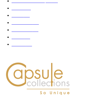
Collaboration - marques
326
Fashion
181
Femme
150
Gastronomie
140
Accessoires
126
Délices
114
Hommes
112