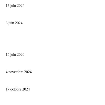
17 juin 2024
Classic Moonphase Date Manufacture: édition limitée en or rose
8 juin 2024
ALLER PLUS LOIN
Bumbu Original : un voyage gustatif pour la Fête des Pères
15 juin 2026
Reveal 4X – le nouveau produit de Dermaceutic Laboratoire
4 novembre 2024
la Biosthetique – le culte de la beauté
17 octobre 2024
CATÉGORIE POPULAIRE