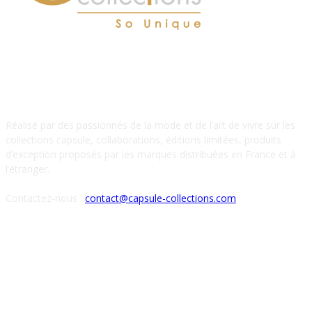
À PROPOS DE NOUS
Réalisé par des passionnés de la mode et de l’art de vivre sur les
collections capsule, collaborations, éditions limitées, produits
d’exception proposés par les marques distribuées en France et à
l’étranger.
Contactez-nous :
contact@capsule-collections.com
SUIVEZ-NOUS