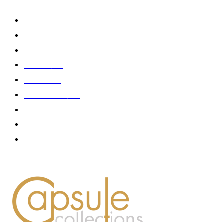
Edition limitée
413
Collection Capsule
329
Collaboration - marques
326
Fashion
181
Femme
150
Gastronomie
140
Accessoires
126
Délices
114
Hommes
112