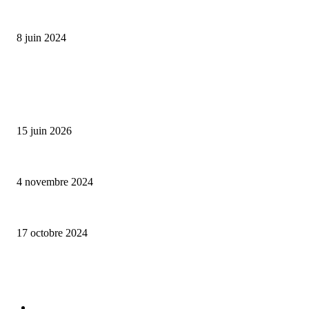
Classic Moonphase Date Manufacture: édition limitée en or rose
8 juin 2024
ALLER PLUS LOIN
Bumbu Original : un voyage gustatif pour la Fête des Pères
15 juin 2026
Reveal 4X – le nouveau produit de Dermaceutic Laboratoire
4 novembre 2024
la Biosthetique – le culte de la beauté
17 octobre 2024
CATÉGORIE POPULAIRE
Edition limitée
413