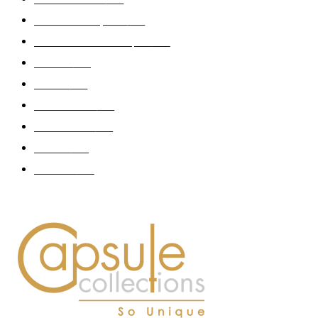
Collection Capsule
329
Collaboration - marques
326
Fashion
181
Femme
150
Gastronomie
140
Accessoires
126
Délices
114
Hommes
112