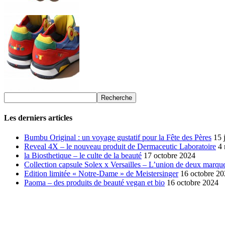
Les derniers articles
Bumbu Original : un voyage gustatif pour la Fête des Pères
15 
Reveal 4X – le nouveau produit de Dermaceutic Laboratoire
4
la Biosthetique – le culte de la beauté
17 octobre 2024
Collection capsule Solex x Versailles – L’union de deux marque
Edition limitée « Notre-Dame » de Meistersinger
16 octobre 2
Paoma – des produits de beauté vegan et bio
16 octobre 2024
SÉLECTION DE L'EDITEUR