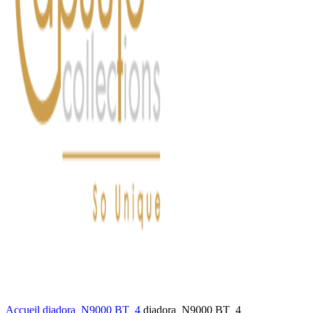
FASHION
LIFESTYLE
DÉLICES
BEAUTÉ
MOTEU
Accueil
diadora_N9000 BT_4
diadora_N9000 BT_4