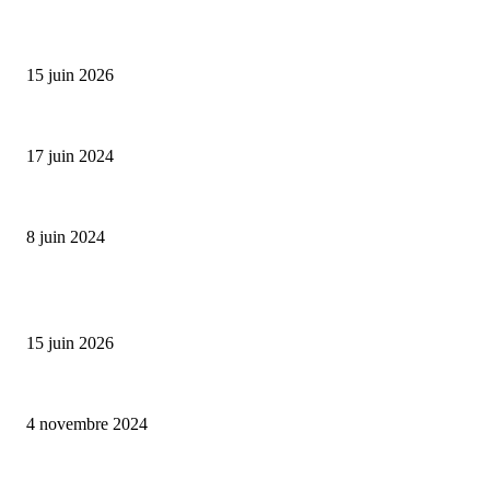
Bumbu Original : un voyage gustatif pour la Fête des...
15 juin 2026
Collection Capsule EASTPAK x ANDRÉ : Art of Love
17 juin 2024
Classic Moonphase Date Manufacture: édition limitée en or rose
8 juin 2024
ALLER PLUS LOIN
Bumbu Original : un voyage gustatif pour la Fête des Pères
15 juin 2026
Reveal 4X – le nouveau produit de Dermaceutic Laboratoire
4 novembre 2024
la Biosthetique – le culte de la beauté