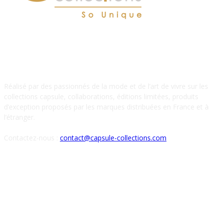
À PROPOS DE NOUS
Réalisé par des passionnés de la mode et de l’art de vivre sur les
collections capsule, collaborations, éditions limitées, produits
d’exception proposés par les marques distribuées en France et à
l’étranger.
Contactez-nous :
contact@capsule-collections.com
SUIVEZ-NOUS