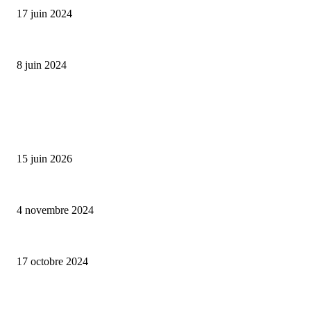
17 juin 2024
Classic Moonphase Date Manufacture: édition limitée en or rose
8 juin 2024
ALLER PLUS LOIN
Bumbu Original : un voyage gustatif pour la Fête des Pères
15 juin 2026
Reveal 4X – le nouveau produit de Dermaceutic Laboratoire
4 novembre 2024
la Biosthetique – le culte de la beauté
17 octobre 2024
CATÉGORIE POPULAIRE