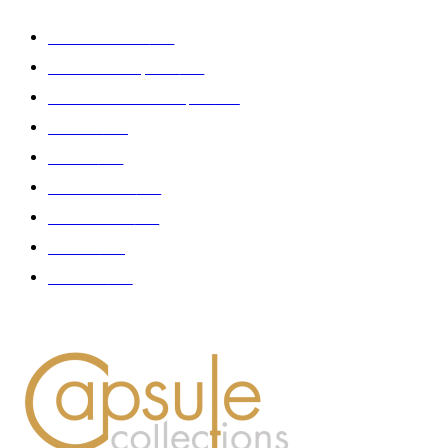
Edition limitée
413
Collection Capsule
329
Collaboration - marques
326
Fashion
181
Femme
150
Gastronomie
140
Accessoires
126
Délices
114
Hommes
112