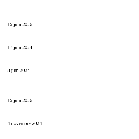
SÉLECTION DE L'EDITEUR
Bumbu Original : un voyage gustatif pour la Fête des...
15 juin 2026
Collection Capsule EASTPAK x ANDRÉ : Art of Love
17 juin 2024
Classic Moonphase Date Manufacture: édition limitée en or rose
8 juin 2024
ALLER PLUS LOIN
Bumbu Original : un voyage gustatif pour la Fête des Pères
15 juin 2026
Reveal 4X – le nouveau produit de Dermaceutic Laboratoire
4 novembre 2024
la Biosthetique – le culte de la beauté