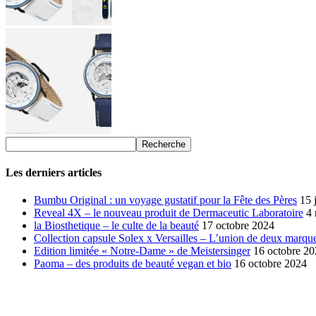
Les derniers articles
Bumbu Original : un voyage gustatif pour la Fête des Pères
15 
Reveal 4X – le nouveau produit de Dermaceutic Laboratoire
4
la Biosthetique – le culte de la beauté
17 octobre 2024
Collection capsule Solex x Versailles – L’union de deux marque
Edition limitée « Notre-Dame » de Meistersinger
16 octobre 2
Paoma – des produits de beauté vegan et bio
16 octobre 2024