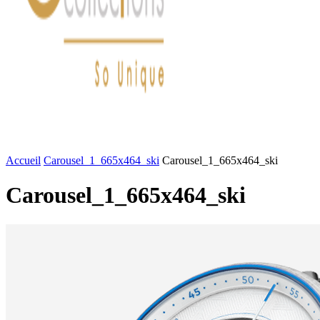
FASHION
LIFESTYLE
DÉLICES
BEAUTÉ
MOTEU
Accueil
Carousel_1_665x464_ski
Carousel_1_665x464_ski
Carousel_1_665x464_ski