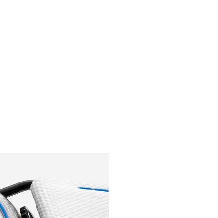
RS
DESIGN
CULTURE
PORTRAITS
EVENTS
LE COIN D