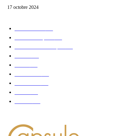
17 octobre 2024
CATÉGORIE POPULAIRE
Edition limitée
413
Collection Capsule
329
Collaboration - marques
326
Fashion
181
Femme
150
Gastronomie
140
Accessoires
126
Délices
114
Hommes
112