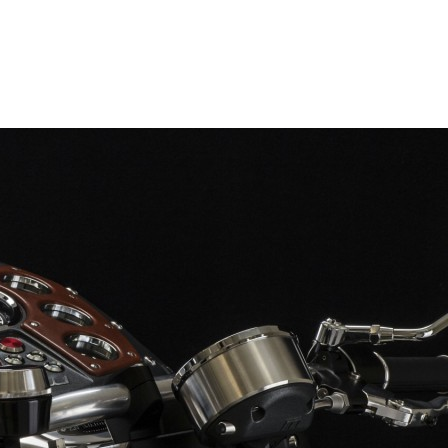
RS
DESIGN
CULTURE
PORTRAITS
EVENTS
LE COIN D