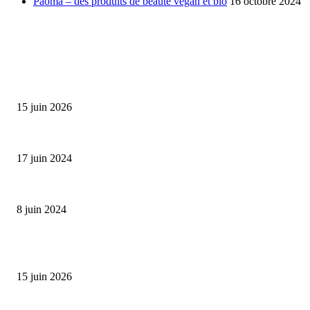
Paoma – des produits de beauté vegan et bio
16 octobre 2024
SÉLECTION DE L'EDITEUR
Bumbu Original : un voyage gustatif pour la Fête des...
15 juin 2026
Collection Capsule EASTPAK x ANDRÉ : Art of Love
17 juin 2024
Classic Moonphase Date Manufacture: édition limitée en or rose
8 juin 2024
ALLER PLUS LOIN
Bumbu Original : un voyage gustatif pour la Fête des Pères
15 juin 2026
Reveal 4X – le nouveau produit de Dermaceutic Laboratoire