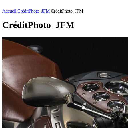
FASHION
LIFESTYLE
DÉLICES
BEAUTÉ
MOTEU
Accueil
CréditPhoto_JFM
CréditPhoto_JFM
CréditPhoto_JFM