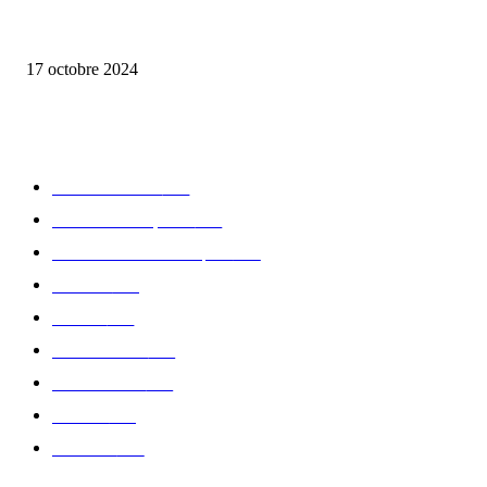
la Biosthetique – le culte de la beauté
17 octobre 2024
CATÉGORIE POPULAIRE
Edition limitée
413
Collection Capsule
329
Collaboration - marques
326
Fashion
181
Femme
150
Gastronomie
140
Accessoires
126
Délices
114
Hommes
112