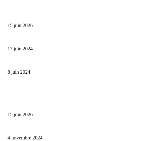
SÉLECTION DE L'EDITEUR
Bumbu Original : un voyage gustatif pour la Fête des...
15 juin 2026
Collection Capsule EASTPAK x ANDRÉ : Art of Love
17 juin 2024
Classic Moonphase Date Manufacture: édition limitée en or rose
8 juin 2024
ALLER PLUS LOIN
Bumbu Original : un voyage gustatif pour la Fête des Pères
15 juin 2026
Reveal 4X – le nouveau produit de Dermaceutic Laboratoire
4 novembre 2024