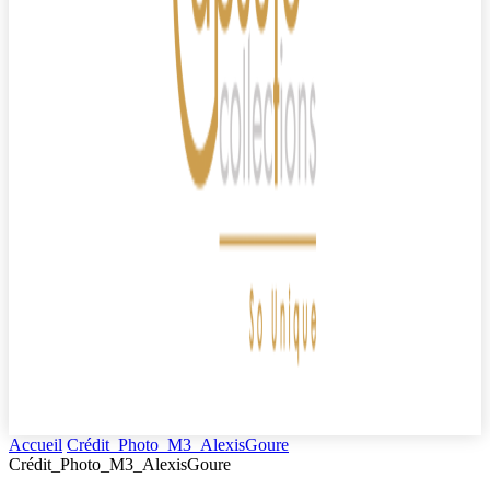
Accueil
Crédit_Photo_M3_AlexisGoure
Crédit_Photo_M3_AlexisGoure