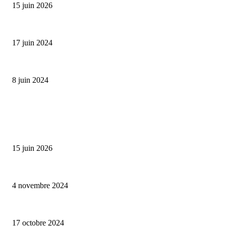
15 juin 2026
Collection Capsule EASTPAK x ANDRÉ : Art of Love
17 juin 2024
Classic Moonphase Date Manufacture: édition limitée en or rose
8 juin 2024
ALLER PLUS LOIN
Bumbu Original : un voyage gustatif pour la Fête des Pères
15 juin 2026
Reveal 4X – le nouveau produit de Dermaceutic Laboratoire
4 novembre 2024
la Biosthetique – le culte de la beauté
17 octobre 2024