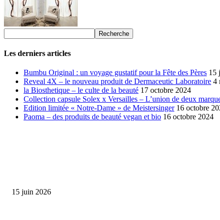
Les derniers articles
Bumbu Original : un voyage gustatif pour la Fête des Pères
15 
Reveal 4X – le nouveau produit de Dermaceutic Laboratoire
4
la Biosthetique – le culte de la beauté
17 octobre 2024
Collection capsule Solex x Versailles – L’union de deux marque
Edition limitée « Notre-Dame » de Meistersinger
16 octobre 2
Paoma – des produits de beauté vegan et bio
16 octobre 2024
SÉLECTION DE L'EDITEUR
Bumbu Original : un voyage gustatif pour la Fête des...
15 juin 2026
Collection Capsule EASTPAK x ANDRÉ : Art of Love