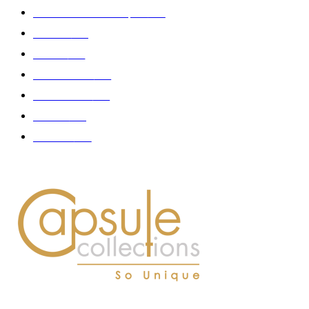
Collaboration - marques
326
Fashion
181
Femme
150
Gastronomie
140
Accessoires
126
Délices
114
Hommes
112
À PROPOS DE NOUS