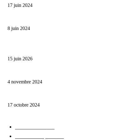
17 juin 2024
Classic Moonphase Date Manufacture: édition limitée en or rose
8 juin 2024
ALLER PLUS LOIN
Bumbu Original : un voyage gustatif pour la Fête des Pères
15 juin 2026
Reveal 4X – le nouveau produit de Dermaceutic Laboratoire
4 novembre 2024
la Biosthetique – le culte de la beauté
17 octobre 2024
CATÉGORIE POPULAIRE
Edition limitée
413
Collection Capsule
329