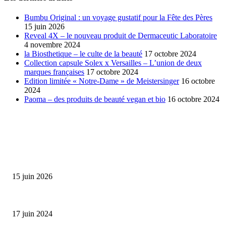
Bumbu Original : un voyage gustatif pour la Fête des Pères
15 juin 2026
Reveal 4X – le nouveau produit de Dermaceutic Laboratoire
4 novembre 2024
la Biosthetique – le culte de la beauté
17 octobre 2024
Collection capsule Solex x Versailles – L’union de deux
marques françaises
17 octobre 2024
Edition limitée « Notre-Dame » de Meistersinger
16 octobre
2024
Paoma – des produits de beauté vegan et bio
16 octobre 2024
SÉLECTION DE L'EDITEUR
Bumbu Original : un voyage gustatif pour la Fête des...
15 juin 2026
Collection Capsule EASTPAK x ANDRÉ : Art of Love
17 juin 2024