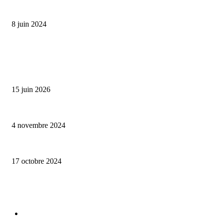
Classic Moonphase Date Manufacture: édition limitée en or rose
8 juin 2024
ALLER PLUS LOIN
Bumbu Original : un voyage gustatif pour la Fête des Pères
15 juin 2026
Reveal 4X – le nouveau produit de Dermaceutic Laboratoire
4 novembre 2024
la Biosthetique – le culte de la beauté
17 octobre 2024
CATÉGORIE POPULAIRE
Edition limitée
413