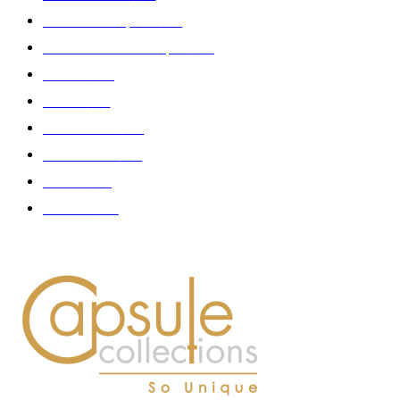
Collection Capsule
329
Collaboration - marques
326
Fashion
181
Femme
150
Gastronomie
140
Accessoires
126
Délices
114
Hommes
112