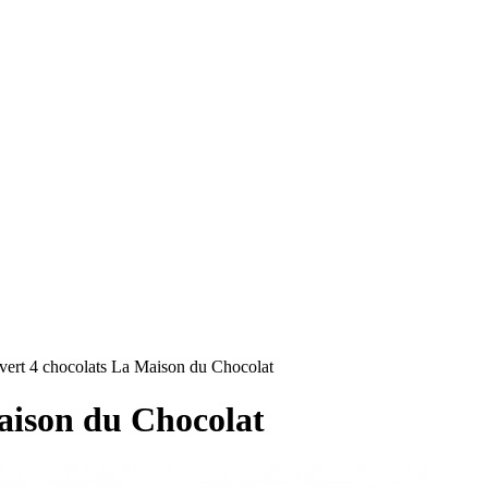
RS
DESIGN
CULTURE
PORTRAITS
EVENTS
LE COIN D
uvert 4 chocolats La Maison du Chocolat
Maison du Chocolat