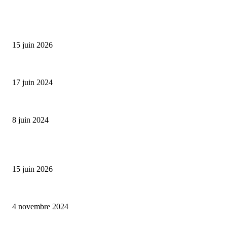
SÉLECTION DE L'EDITEUR
Bumbu Original : un voyage gustatif pour la Fête des...
15 juin 2026
Collection Capsule EASTPAK x ANDRÉ : Art of Love
17 juin 2024
Classic Moonphase Date Manufacture: édition limitée en or rose
8 juin 2024
ALLER PLUS LOIN
Bumbu Original : un voyage gustatif pour la Fête des Pères
15 juin 2026
Reveal 4X – le nouveau produit de Dermaceutic Laboratoire
4 novembre 2024