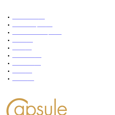
CATÉGORIE POPULAIRE
Edition limitée
413
Collection Capsule
329
Collaboration - marques
326
Fashion
181
Femme
150
Gastronomie
140
Accessoires
126
Délices
114
Hommes
112