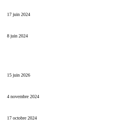
Collection Capsule EASTPAK x ANDRÉ : Art of Love
17 juin 2024
Classic Moonphase Date Manufacture: édition limitée en or rose
8 juin 2024
ALLER PLUS LOIN
Bumbu Original : un voyage gustatif pour la Fête des Pères
15 juin 2026
Reveal 4X – le nouveau produit de Dermaceutic Laboratoire
4 novembre 2024
la Biosthetique – le culte de la beauté
17 octobre 2024