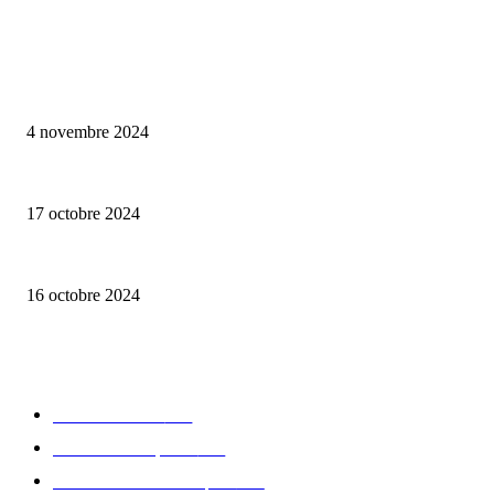
ALLER PLUS LOIN
Reveal 4X – le nouveau produit de Dermaceutic Laboratoire
4 novembre 2024
la Biosthetique – le culte de la beauté
17 octobre 2024
Paoma – des produits de beauté vegan et bio
16 octobre 2024
CATÉGORIE POPULAIRE
Edition limitée
413
Collection Capsule
329
Collaboration - marques
326