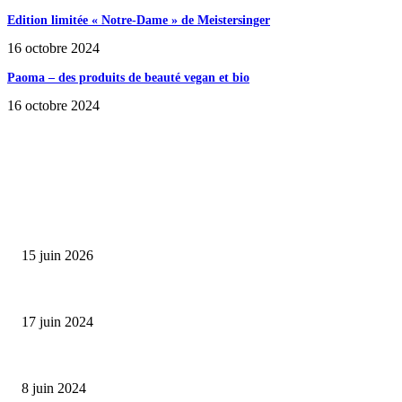
Edition limitée « Notre-Dame » de Meistersinger
16 octobre 2024
Paoma – des produits de beauté vegan et bio
16 octobre 2024
SÉLECTION DE L'EDITEUR
Bumbu Original : un voyage gustatif pour la Fête des...
15 juin 2026
Collection Capsule EASTPAK x ANDRÉ : Art of Love
17 juin 2024
Classic Moonphase Date Manufacture: édition limitée en or rose
8 juin 2024