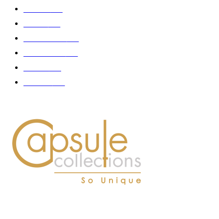
Fashion
181
Femme
150
Gastronomie
140
Accessoires
126
Délices
114
Hommes
112