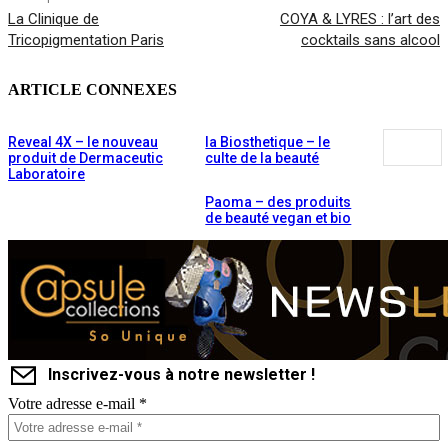
La Clinique de
COYA & LYRES : l’art des
Tricopigmentation Paris
cocktails sans alcool
ARTICLE CONNEXES
Reveal 4X – le nouveau
la Biosthetique – le
produit de Dermaceutic
culte de la beauté
Laboratoire
Paoma – des produits
de beauté vegan et bio
Inscrivez-vous à notre newsletter !
Votre adresse e-mail
*