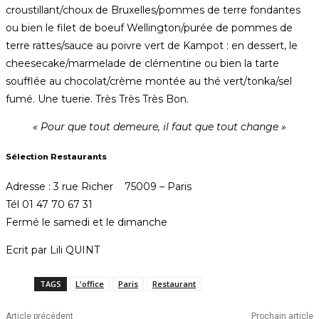
croustillant/choux de Bruxelles/pommes de terre fondantes
ou bien le filet de boeuf Wellington/purée de pommes de
terre rattes/sauce au poivre vert de Kampot : en dessert, le
cheesecake/marmelade de clémentine ou bien la tarte
soufflée au chocolat/crème montée au thé vert/tonka/sel
fumé. Une tuerie. Très Très Très Bon.
« Pour que tout demeure, il faut que tout change »
Sélection Restaurants
Adresse : 3 rue Richer 75009 – Paris
Tél 01 47 70 67 31
Fermé le samedi et le dimanche
Ecrit par Lili QUINT
TAGS
L'office
Paris
Restaurant
Article précédent
Prochain article