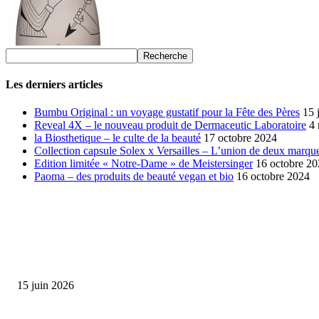
Les derniers articles
Bumbu Original : un voyage gustatif pour la Fête des Pères
15 
Reveal 4X – le nouveau produit de Dermaceutic Laboratoire
4
la Biosthetique – le culte de la beauté
17 octobre 2024
Collection capsule Solex x Versailles – L’union de deux marque
Edition limitée « Notre-Dame » de Meistersinger
16 octobre 2
Paoma – des produits de beauté vegan et bio
16 octobre 2024
SÉLECTION DE L'EDITEUR
Bumbu Original : un voyage gustatif pour la Fête des...
15 juin 2026
Collection Capsule EASTPAK x ANDRÉ : Art of Love