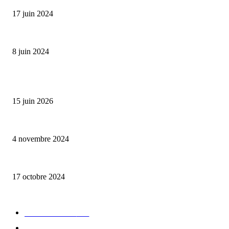
17 juin 2024
Classic Moonphase Date Manufacture: édition limitée en or rose
8 juin 2024
ALLER PLUS LOIN
Bumbu Original : un voyage gustatif pour la Fête des Pères
15 juin 2026
Reveal 4X – le nouveau produit de Dermaceutic Laboratoire
4 novembre 2024
la Biosthetique – le culte de la beauté
17 octobre 2024
CATÉGORIE POPULAIRE
Edition limitée
413
Collection Capsule
329