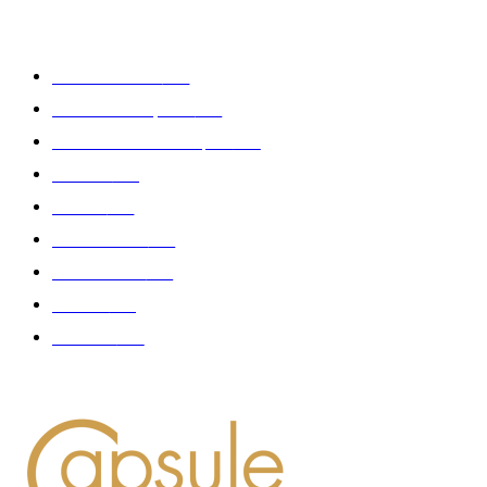
CATÉGORIE POPULAIRE
Edition limitée
413
Collection Capsule
329
Collaboration - marques
326
Fashion
181
Femme
150
Gastronomie
140
Accessoires
126
Délices
114
Hommes
112