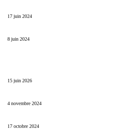
Collection Capsule EASTPAK x ANDRÉ : Art of Love
17 juin 2024
Classic Moonphase Date Manufacture: édition limitée en or rose
8 juin 2024
ALLER PLUS LOIN
Bumbu Original : un voyage gustatif pour la Fête des Pères
15 juin 2026
Reveal 4X – le nouveau produit de Dermaceutic Laboratoire
4 novembre 2024
la Biosthetique – le culte de la beauté
17 octobre 2024