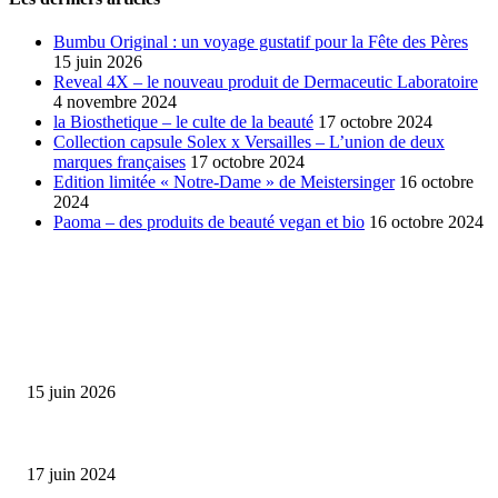
Bumbu Original : un voyage gustatif pour la Fête des Pères
15 juin 2026
Reveal 4X – le nouveau produit de Dermaceutic Laboratoire
4 novembre 2024
la Biosthetique – le culte de la beauté
17 octobre 2024
Collection capsule Solex x Versailles – L’union de deux
marques françaises
17 octobre 2024
Edition limitée « Notre-Dame » de Meistersinger
16 octobre
2024
Paoma – des produits de beauté vegan et bio
16 octobre 2024
SÉLECTION DE L'EDITEUR
Bumbu Original : un voyage gustatif pour la Fête des...
15 juin 2026
Collection Capsule EASTPAK x ANDRÉ : Art of Love
17 juin 2024