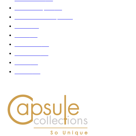
Collection Capsule
329
Collaboration - marques
326
Fashion
181
Femme
150
Gastronomie
140
Accessoires
126
Délices
114
Hommes
112