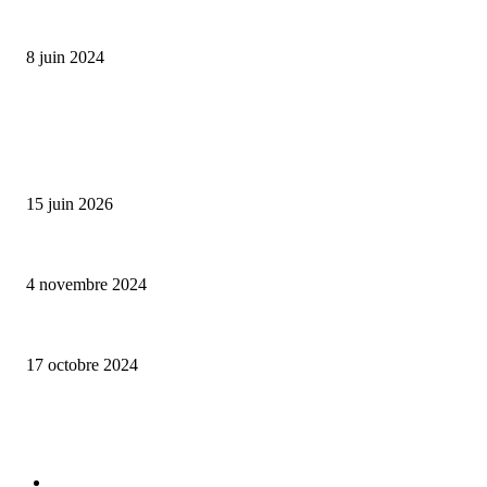
Classic Moonphase Date Manufacture: édition limitée en or rose
8 juin 2024
ALLER PLUS LOIN
Bumbu Original : un voyage gustatif pour la Fête des Pères
15 juin 2026
Reveal 4X – le nouveau produit de Dermaceutic Laboratoire
4 novembre 2024
la Biosthetique – le culte de la beauté
17 octobre 2024
CATÉGORIE POPULAIRE
Edition limitée
413