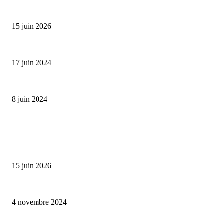
Bumbu Original : un voyage gustatif pour la Fête des...
15 juin 2026
Collection Capsule EASTPAK x ANDRÉ : Art of Love
17 juin 2024
Classic Moonphase Date Manufacture: édition limitée en or rose
8 juin 2024
ALLER PLUS LOIN
Bumbu Original : un voyage gustatif pour la Fête des Pères
15 juin 2026
Reveal 4X – le nouveau produit de Dermaceutic Laboratoire
4 novembre 2024