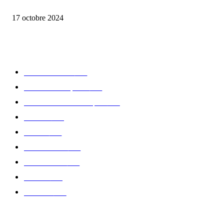
la Biosthetique – le culte de la beauté
17 octobre 2024
CATÉGORIE POPULAIRE
Edition limitée
413
Collection Capsule
329
Collaboration - marques
326
Fashion
181
Femme
150
Gastronomie
140
Accessoires
126
Délices
114
Hommes
112