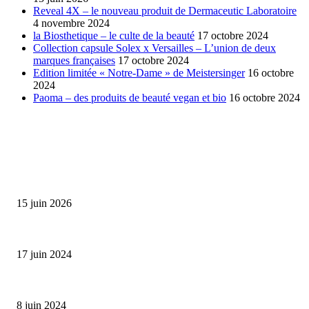
Reveal 4X – le nouveau produit de Dermaceutic Laboratoire
4 novembre 2024
la Biosthetique – le culte de la beauté
17 octobre 2024
Collection capsule Solex x Versailles – L’union de deux
marques françaises
17 octobre 2024
Edition limitée « Notre-Dame » de Meistersinger
16 octobre
2024
Paoma – des produits de beauté vegan et bio
16 octobre 2024
SÉLECTION DE L'EDITEUR
Bumbu Original : un voyage gustatif pour la Fête des...
15 juin 2026
Collection Capsule EASTPAK x ANDRÉ : Art of Love
17 juin 2024
Classic Moonphase Date Manufacture: édition limitée en or rose
8 juin 2024