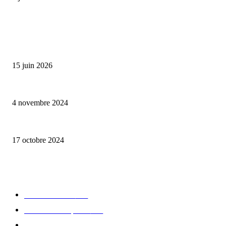
ALLER PLUS LOIN
Bumbu Original : un voyage gustatif pour la Fête des Pères
15 juin 2026
Reveal 4X – le nouveau produit de Dermaceutic Laboratoire
4 novembre 2024
la Biosthetique – le culte de la beauté
17 octobre 2024
CATÉGORIE POPULAIRE
Edition limitée
413
Collection Capsule
329
Collaboration - marques
326