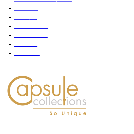
Fashion
181
Femme
150
Gastronomie
140
Accessoires
126
Délices
114
Hommes
112