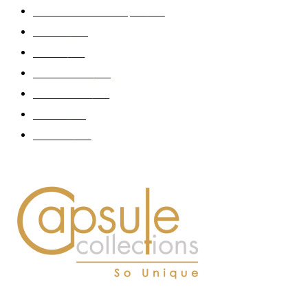
Collaboration - marques
326
Fashion
181
Femme
150
Gastronomie
140
Accessoires
126
Délices
114
Hommes
112