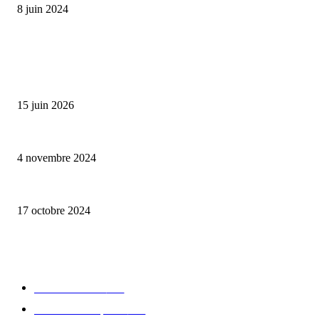
8 juin 2024
ALLER PLUS LOIN
Bumbu Original : un voyage gustatif pour la Fête des Pères
15 juin 2026
Reveal 4X – le nouveau produit de Dermaceutic Laboratoire
4 novembre 2024
la Biosthetique – le culte de la beauté
17 octobre 2024
CATÉGORIE POPULAIRE
Edition limitée
413
Collection Capsule
329