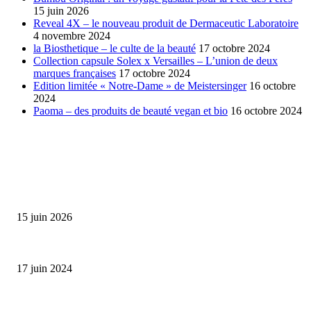
15 juin 2026
Reveal 4X – le nouveau produit de Dermaceutic Laboratoire
4 novembre 2024
la Biosthetique – le culte de la beauté
17 octobre 2024
Collection capsule Solex x Versailles – L’union de deux
marques françaises
17 octobre 2024
Edition limitée « Notre-Dame » de Meistersinger
16 octobre
2024
Paoma – des produits de beauté vegan et bio
16 octobre 2024
SÉLECTION DE L'EDITEUR
Bumbu Original : un voyage gustatif pour la Fête des...
15 juin 2026
Collection Capsule EASTPAK x ANDRÉ : Art of Love
17 juin 2024
Classic Moonphase Date Manufacture: édition limitée en or rose