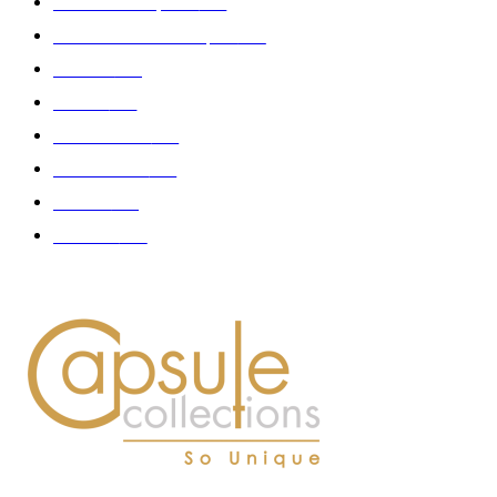
Collection Capsule
329
Collaboration - marques
326
Fashion
181
Femme
150
Gastronomie
140
Accessoires
126
Délices
114
Hommes
112