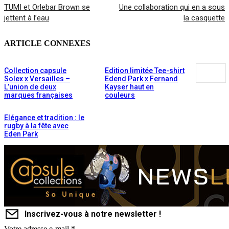
TUMI et Orlebar Brown se
Une collaboration qui en a sous
jettent à l’eau
la casquette
ARTICLE CONNEXES
Collection capsule
Edition limitée Tee-shirt
Solex x Versailles –
Edend Park x Fernand
L’union de deux
Kayser haut en
marques françaises
couleurs
Elégance et tradition : le
rugby à la fête avec
Eden Park
Inscrivez-vous à notre newsletter !
Votre adresse e-mail
*