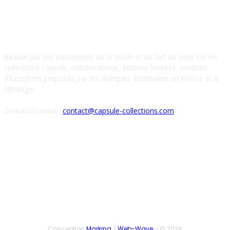
À PROPOS DE NOUS
Réalisé par des passionnés de la mode et de l’art de vivre sur les
collections capsule, collaborations, éditions limitées, produits
d’exception proposés par les marques distribuées en France et à
l’étranger.
Contactez-nous :
contact@capsule-collections.com
SUIVEZ-NOUS
Conception
Marking
/
Web-Wave
- © 2024