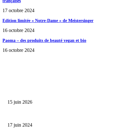
françaises
17 octobre 2024
Edition limitée « Notre-Dame » de Meistersinger
16 octobre 2024
Paoma – des produits de beauté vegan et bio
16 octobre 2024
SÉLECTION DE L'EDITEUR
Bumbu Original : un voyage gustatif pour la Fête des...
15 juin 2026
Collection Capsule EASTPAK x ANDRÉ : Art of Love
17 juin 2024
Classic Moonphase Date Manufacture: édition limitée en or rose