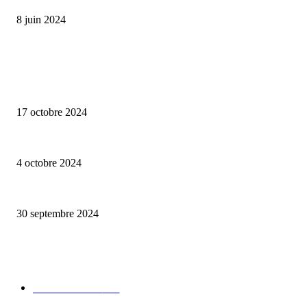
8 juin 2024
ALLER PLUS LOIN
Collection capsule Solex x Versailles – L’union de deux marques françaises
17 octobre 2024
Edition limitée Tee-shirt Edend Park x Fernand Kayser haut en couleurs
4 octobre 2024
Elégance et tradition : le rugby à la fête avec Eden Park
30 septembre 2024
CATÉGORIE POPULAIRE
Edition limitée
413