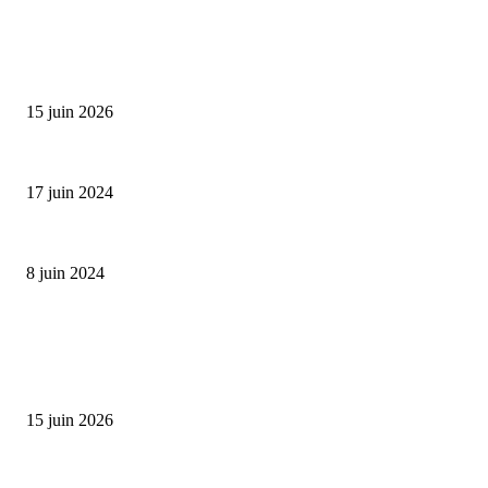
SÉLECTION DE L'EDITEUR
Bumbu Original : un voyage gustatif pour la Fête des...
15 juin 2026
Collection Capsule EASTPAK x ANDRÉ : Art of Love
17 juin 2024
Classic Moonphase Date Manufacture: édition limitée en or rose
8 juin 2024
ALLER PLUS LOIN
Bumbu Original : un voyage gustatif pour la Fête des Pères
15 juin 2026
Reveal 4X – le nouveau produit de Dermaceutic Laboratoire