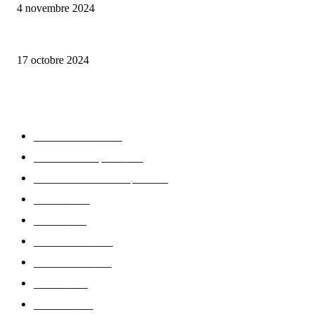
4 novembre 2024
la Biosthetique – le culte de la beauté
17 octobre 2024
CATÉGORIE POPULAIRE
Edition limitée
413
Collection Capsule
329
Collaboration - marques
326
Fashion
181
Femme
150
Gastronomie
140
Accessoires
126
Délices
114
Hommes
112