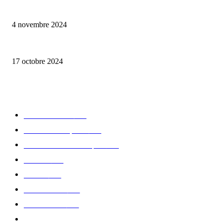
Reveal 4X – le nouveau produit de Dermaceutic Laboratoire
4 novembre 2024
la Biosthetique – le culte de la beauté
17 octobre 2024
CATÉGORIE POPULAIRE
Edition limitée
413
Collection Capsule
329
Collaboration - marques
326
Fashion
181
Femme
150
Gastronomie
140
Accessoires
126
Délices
114