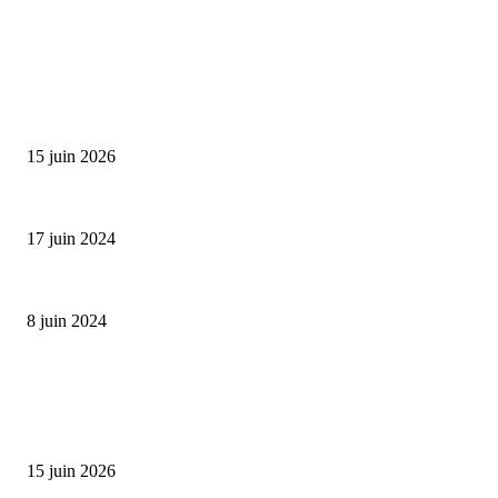
SÉLECTION DE L'EDITEUR
Bumbu Original : un voyage gustatif pour la Fête des...
15 juin 2026
Collection Capsule EASTPAK x ANDRÉ : Art of Love
17 juin 2024
Classic Moonphase Date Manufacture: édition limitée en or rose
8 juin 2024
ALLER PLUS LOIN
Bumbu Original : un voyage gustatif pour la Fête des Pères
15 juin 2026