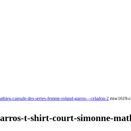
RS
DESIGN
CULTURE
PORTRAITS
EVENTS
LE COIN D
-mathieu-capsule-des-serres-femme-roland-garros—celadon-2
rtsw1619-ce
garros-t-shirt-court-simonne-mat