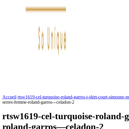
FASHION
LIFESTYLE
DÉLICES
BEAUTÉ
MOTEU
Accueil
rtsw1619-cel-turquoise-roland-garros-t-shirt-court-simonne
serres-femme-roland-garros---celadon-2
rtsw1619-cel-turquoise-roland-
roland-garros—celadon-2