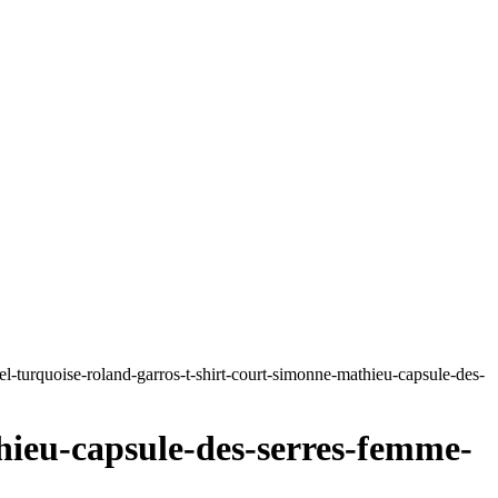
E LILI
l-turquoise-roland-garros-t-shirt-court-simonne-mathieu-capsule-des-
hieu-capsule-des-serres-femme-