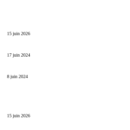
SÉLECTION DE L'EDITEUR
Bumbu Original : un voyage gustatif pour la Fête des...
15 juin 2026
Collection Capsule EASTPAK x ANDRÉ : Art of Love
17 juin 2024
Classic Moonphase Date Manufacture: édition limitée en or rose
8 juin 2024
ALLER PLUS LOIN
Bumbu Original : un voyage gustatif pour la Fête des Pères
15 juin 2026
Reveal 4X – le nouveau produit de Dermaceutic Laboratoire