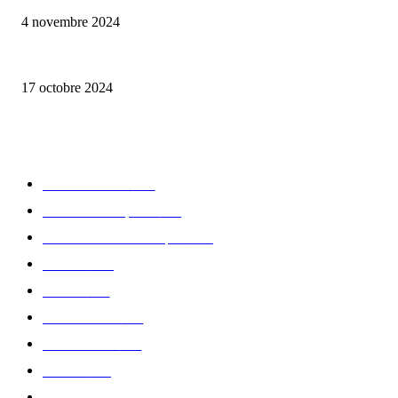
4 novembre 2024
la Biosthetique – le culte de la beauté
17 octobre 2024
CATÉGORIE POPULAIRE
Edition limitée
413
Collection Capsule
329
Collaboration - marques
326
Fashion
181
Femme
150
Gastronomie
140
Accessoires
126
Délices
114
Hommes
112