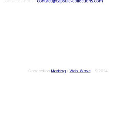
Contactez-nous :
contact@capsule-collections.com
SUIVEZ-NOUS
Conception
Marking
/
Web-Wave
- © 2024