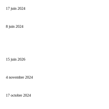
Collection Capsule EASTPAK x ANDRÉ : Art of Love
17 juin 2024
Classic Moonphase Date Manufacture: édition limitée en or rose
8 juin 2024
ALLER PLUS LOIN
Bumbu Original : un voyage gustatif pour la Fête des Pères
15 juin 2026
Reveal 4X – le nouveau produit de Dermaceutic Laboratoire
4 novembre 2024
la Biosthetique – le culte de la beauté
17 octobre 2024