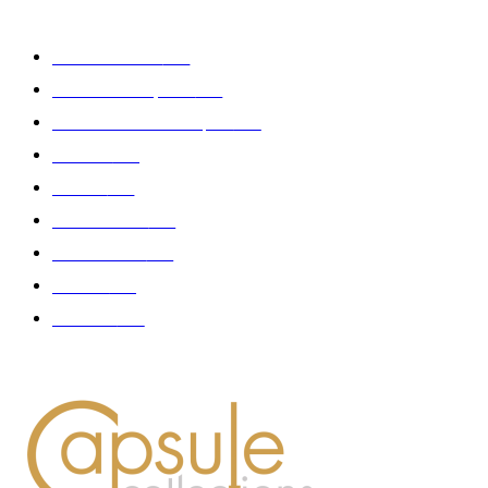
CATÉGORIE POPULAIRE
Edition limitée
413
Collection Capsule
329
Collaboration - marques
326
Fashion
181
Femme
150
Gastronomie
140
Accessoires
126
Délices
114
Hommes
112