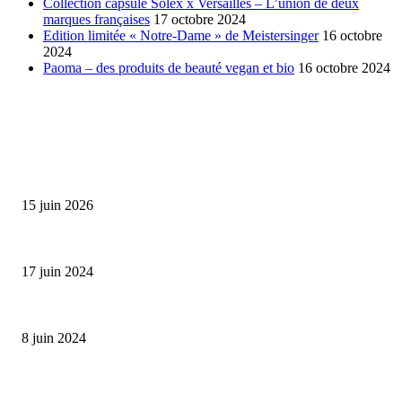
Collection capsule Solex x Versailles – L’union de deux
marques françaises
17 octobre 2024
Edition limitée « Notre-Dame » de Meistersinger
16 octobre
2024
Paoma – des produits de beauté vegan et bio
16 octobre 2024
SÉLECTION DE L'EDITEUR
Bumbu Original : un voyage gustatif pour la Fête des...
15 juin 2026
Collection Capsule EASTPAK x ANDRÉ : Art of Love
17 juin 2024
Classic Moonphase Date Manufacture: édition limitée en or rose
8 juin 2024
ALLER PLUS LOIN