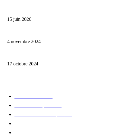
Bumbu Original : un voyage gustatif pour la Fête des Pères
15 juin 2026
Reveal 4X – le nouveau produit de Dermaceutic Laboratoire
4 novembre 2024
la Biosthetique – le culte de la beauté
17 octobre 2024
CATÉGORIE POPULAIRE
Edition limitée
413
Collection Capsule
329
Collaboration - marques
326
Fashion
181
Femme
150