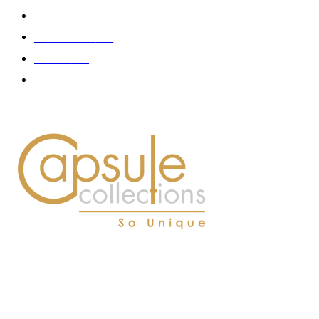
Gastronomie
140
Accessoires
126
Délices
114
Hommes
112
À PROPOS DE NOUS