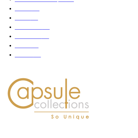
Fashion
181
Femme
150
Gastronomie
140
Accessoires
126
Délices
114
Hommes
112