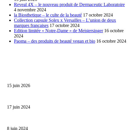
Reveal 4X – le nouveau produit de Dermaceutic Laboratoire
4 novembre 2024
la Biosthetique – le culte de la beauté
17 octobre 2024
Collection capsule Solex x Versailles – L’union de deux
marques françaises
17 octobre 2024
Edition limitée « Notre-Dame » de Meistersinger
16 octobre
2024
Paoma – des produits de beauté vegan et bio
16 octobre 2024
SÉLECTION DE L'EDITEUR
Bumbu Original : un voyage gustatif pour la Fête des...
15 juin 2026
Collection Capsule EASTPAK x ANDRÉ : Art of Love
17 juin 2024
Classic Moonphase Date Manufacture: édition limitée en or rose
8 juin 2024