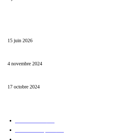
ALLER PLUS LOIN
Bumbu Original : un voyage gustatif pour la Fête des Pères
15 juin 2026
Reveal 4X – le nouveau produit de Dermaceutic Laboratoire
4 novembre 2024
la Biosthetique – le culte de la beauté
17 octobre 2024
CATÉGORIE POPULAIRE
Edition limitée
413
Collection Capsule
329
Collaboration - marques
326