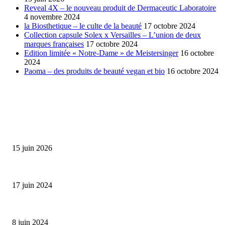
Reveal 4X – le nouveau produit de Dermaceutic Laboratoire
4 novembre 2024
la Biosthetique – le culte de la beauté
17 octobre 2024
Collection capsule Solex x Versailles – L’union de deux
marques françaises
17 octobre 2024
Edition limitée « Notre-Dame » de Meistersinger
16 octobre
2024
Paoma – des produits de beauté vegan et bio
16 octobre 2024
SÉLECTION DE L'EDITEUR
Bumbu Original : un voyage gustatif pour la Fête des...
15 juin 2026
Collection Capsule EASTPAK x ANDRÉ : Art of Love
17 juin 2024
Classic Moonphase Date Manufacture: édition limitée en or rose
8 juin 2024