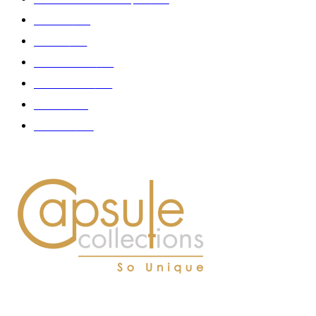
Fashion
181
Femme
150
Gastronomie
140
Accessoires
126
Délices
114
Hommes
112