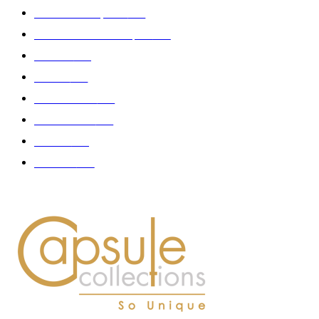
Collection Capsule
329
Collaboration - marques
326
Fashion
181
Femme
150
Gastronomie
140
Accessoires
126
Délices
114
Hommes
112