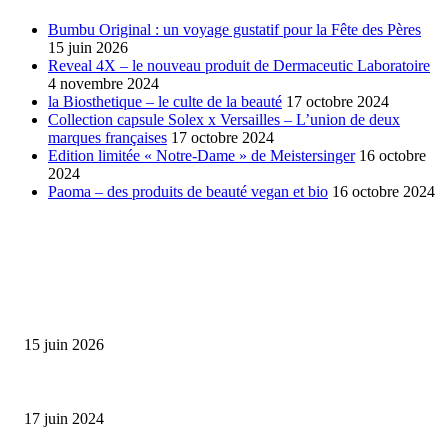
Bumbu Original : un voyage gustatif pour la Fête des Pères
15 juin 2026
Reveal 4X – le nouveau produit de Dermaceutic Laboratoire
4 novembre 2024
la Biosthetique – le culte de la beauté
17 octobre 2024
Collection capsule Solex x Versailles – L’union de deux
marques françaises
17 octobre 2024
Edition limitée « Notre-Dame » de Meistersinger
16 octobre
2024
Paoma – des produits de beauté vegan et bio
16 octobre 2024
SÉLECTION DE L'EDITEUR
Bumbu Original : un voyage gustatif pour la Fête des...
15 juin 2026
Collection Capsule EASTPAK x ANDRÉ : Art of Love
17 juin 2024