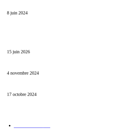
Classic Moonphase Date Manufacture: édition limitée en or rose
8 juin 2024
ALLER PLUS LOIN
Bumbu Original : un voyage gustatif pour la Fête des Pères
15 juin 2026
Reveal 4X – le nouveau produit de Dermaceutic Laboratoire
4 novembre 2024
la Biosthetique – le culte de la beauté
17 octobre 2024
CATÉGORIE POPULAIRE
Edition limitée
413