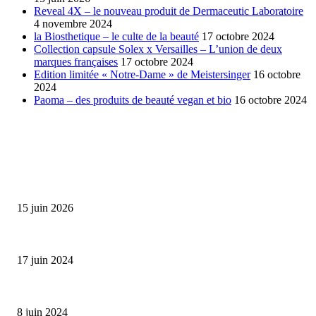
Reveal 4X – le nouveau produit de Dermaceutic Laboratoire
4 novembre 2024
la Biosthetique – le culte de la beauté
17 octobre 2024
Collection capsule Solex x Versailles – L’union de deux
marques françaises
17 octobre 2024
Edition limitée « Notre-Dame » de Meistersinger
16 octobre
2024
Paoma – des produits de beauté vegan et bio
16 octobre 2024
SÉLECTION DE L'EDITEUR
Bumbu Original : un voyage gustatif pour la Fête des...
15 juin 2026
Collection Capsule EASTPAK x ANDRÉ : Art of Love
17 juin 2024
Classic Moonphase Date Manufacture: édition limitée en or rose
8 juin 2024