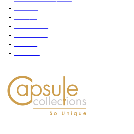
Fashion
181
Femme
150
Gastronomie
140
Accessoires
126
Délices
114
Hommes
112