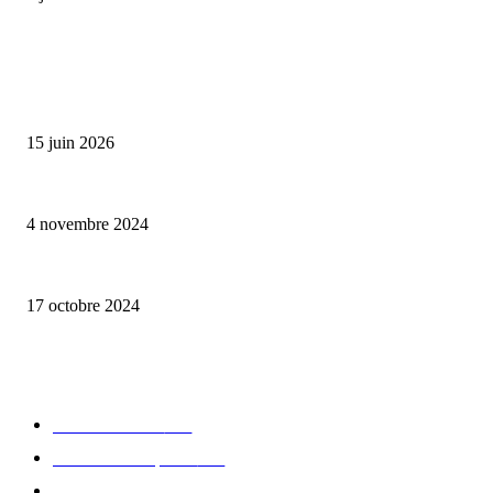
ALLER PLUS LOIN
Bumbu Original : un voyage gustatif pour la Fête des Pères
15 juin 2026
Reveal 4X – le nouveau produit de Dermaceutic Laboratoire
4 novembre 2024
la Biosthetique – le culte de la beauté
17 octobre 2024
CATÉGORIE POPULAIRE
Edition limitée
413
Collection Capsule
329
Collaboration - marques
326