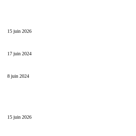
SÉLECTION DE L'EDITEUR
Bumbu Original : un voyage gustatif pour la Fête des...
15 juin 2026
Collection Capsule EASTPAK x ANDRÉ : Art of Love
17 juin 2024
Classic Moonphase Date Manufacture: édition limitée en or rose
8 juin 2024
ALLER PLUS LOIN
Bumbu Original : un voyage gustatif pour la Fête des Pères
15 juin 2026
Reveal 4X – le nouveau produit de Dermaceutic Laboratoire