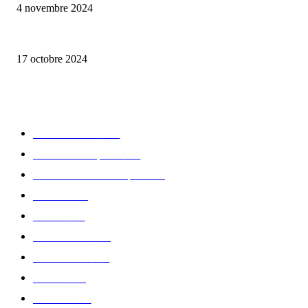
4 novembre 2024
la Biosthetique – le culte de la beauté
17 octobre 2024
CATÉGORIE POPULAIRE
Edition limitée
413
Collection Capsule
329
Collaboration - marques
326
Fashion
181
Femme
150
Gastronomie
140
Accessoires
126
Délices
114
Hommes
112