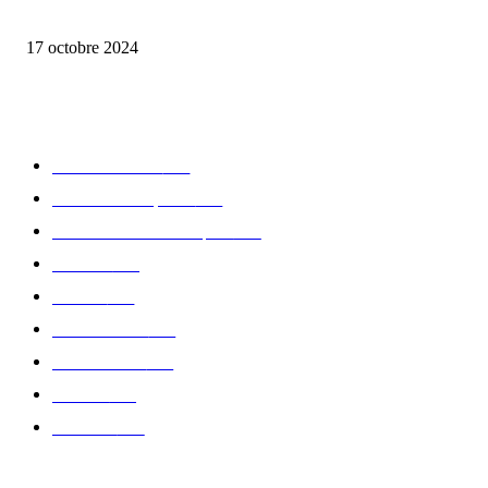
la Biosthetique – le culte de la beauté
17 octobre 2024
CATÉGORIE POPULAIRE
Edition limitée
413
Collection Capsule
329
Collaboration - marques
326
Fashion
181
Femme
150
Gastronomie
140
Accessoires
126
Délices
114
Hommes
112