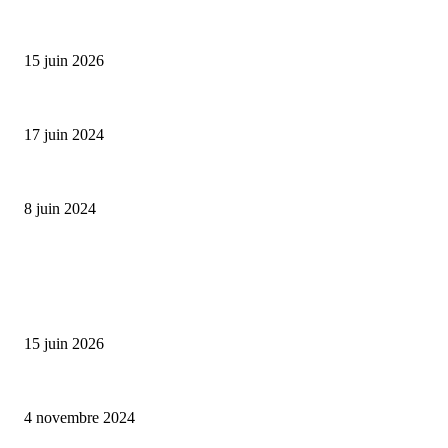
Bumbu Original : un voyage gustatif pour la Fête des...
15 juin 2026
Collection Capsule EASTPAK x ANDRÉ : Art of Love
17 juin 2024
Classic Moonphase Date Manufacture: édition limitée en or rose
8 juin 2024
ALLER PLUS LOIN
Bumbu Original : un voyage gustatif pour la Fête des Pères
15 juin 2026
Reveal 4X – le nouveau produit de Dermaceutic Laboratoire
4 novembre 2024