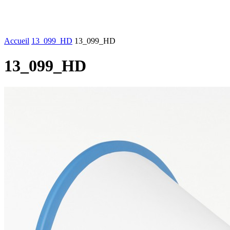
FASHION
LIFESTYLE
DÉLICES
BEAUTÉ
MOTEU
Accueil
13_099_HD
13_099_HD
13_099_HD