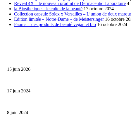
Reveal 4X – le nouveau produit de Dermaceutic Laboratoire
4
la Biosthetique – le culte de la beauté
17 octobre 2024
Collection capsule Solex x Versailles – L’union de deux marque
Edition limitée « Notre-Dame » de Meistersinger
16 octobre 2
Paoma – des produits de beauté vegan et bio
16 octobre 2024
SÉLECTION DE L'EDITEUR
Bumbu Original : un voyage gustatif pour la Fête des...
15 juin 2026
Collection Capsule EASTPAK x ANDRÉ : Art of Love
17 juin 2024
Classic Moonphase Date Manufacture: édition limitée en or rose
8 juin 2024
ALLER PLUS LOIN