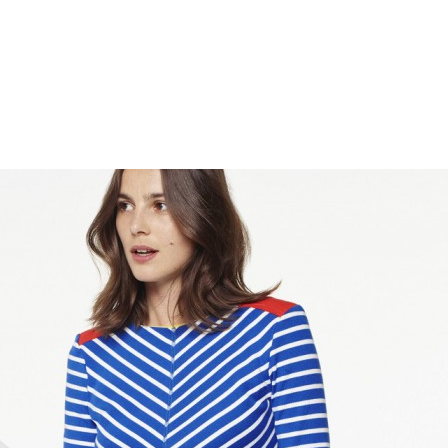
RS
DESIGN
CULTURE
PORTRAITS
EVENTS
LE COIN D