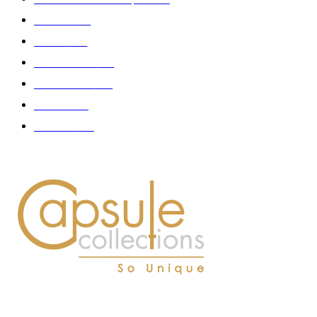
Fashion
181
Femme
150
Gastronomie
140
Accessoires
126
Délices
114
Hommes
112