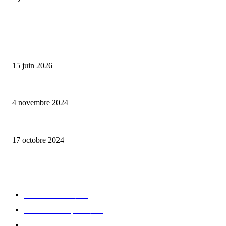
ALLER PLUS LOIN
Bumbu Original : un voyage gustatif pour la Fête des Pères
15 juin 2026
Reveal 4X – le nouveau produit de Dermaceutic Laboratoire
4 novembre 2024
la Biosthetique – le culte de la beauté
17 octobre 2024
CATÉGORIE POPULAIRE
Edition limitée
413
Collection Capsule
329
Collaboration - marques
326