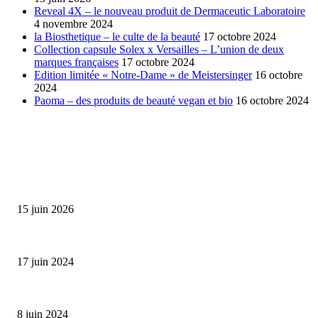
Reveal 4X – le nouveau produit de Dermaceutic Laboratoire
4 novembre 2024
la Biosthetique – le culte de la beauté
17 octobre 2024
Collection capsule Solex x Versailles – L’union de deux
marques françaises
17 octobre 2024
Edition limitée « Notre-Dame » de Meistersinger
16 octobre
2024
Paoma – des produits de beauté vegan et bio
16 octobre 2024
SÉLECTION DE L'EDITEUR
Bumbu Original : un voyage gustatif pour la Fête des...
15 juin 2026
Collection Capsule EASTPAK x ANDRÉ : Art of Love
17 juin 2024
Classic Moonphase Date Manufacture: édition limitée en or rose
8 juin 2024