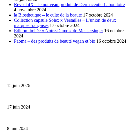
Reveal 4X – le nouveau produit de Dermaceutic Laboratoire
4 novembre 2024
la Biosthetique – le culte de la beauté
17 octobre 2024
Collection capsule Solex x Versailles – L’union de deux
marques françaises
17 octobre 2024
Edition limitée « Notre-Dame » de Meistersinger
16 octobre
2024
Paoma – des produits de beauté vegan et bio
16 octobre 2024
SÉLECTION DE L'EDITEUR
Bumbu Original : un voyage gustatif pour la Fête des...
15 juin 2026
Collection Capsule EASTPAK x ANDRÉ : Art of Love
17 juin 2024
Classic Moonphase Date Manufacture: édition limitée en or rose
8 juin 2024