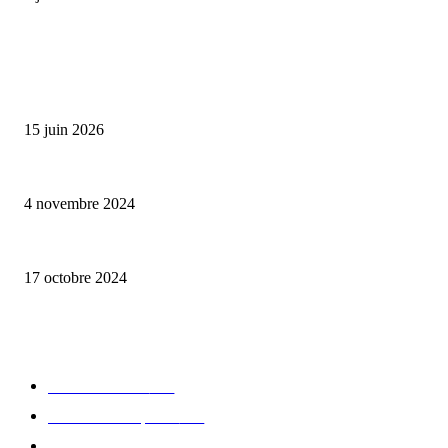
ALLER PLUS LOIN
Bumbu Original : un voyage gustatif pour la Fête des Pères
15 juin 2026
Reveal 4X – le nouveau produit de Dermaceutic Laboratoire
4 novembre 2024
la Biosthetique – le culte de la beauté
17 octobre 2024
CATÉGORIE POPULAIRE
Edition limitée
413
Collection Capsule
329
Collaboration - marques
326