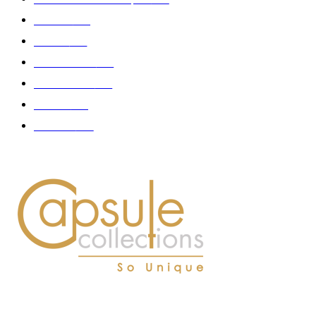
Fashion
181
Femme
150
Gastronomie
140
Accessoires
126
Délices
114
Hommes
112