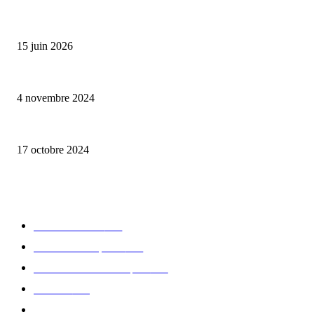
Bumbu Original : un voyage gustatif pour la Fête des Pères
15 juin 2026
Reveal 4X – le nouveau produit de Dermaceutic Laboratoire
4 novembre 2024
la Biosthetique – le culte de la beauté
17 octobre 2024
CATÉGORIE POPULAIRE
Edition limitée
413
Collection Capsule
329
Collaboration - marques
326
Fashion
181
Femme
150