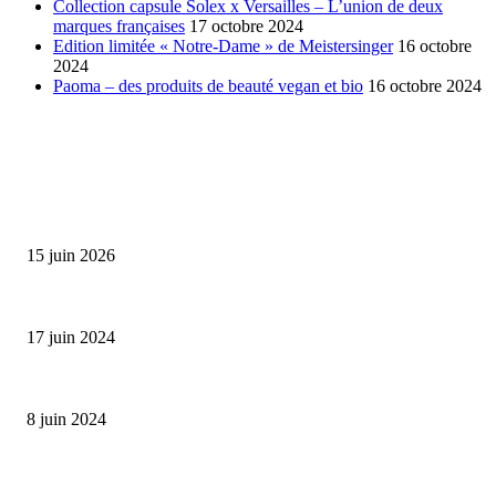
Collection capsule Solex x Versailles – L’union de deux
marques françaises
17 octobre 2024
Edition limitée « Notre-Dame » de Meistersinger
16 octobre
2024
Paoma – des produits de beauté vegan et bio
16 octobre 2024
SÉLECTION DE L'EDITEUR
Bumbu Original : un voyage gustatif pour la Fête des...
15 juin 2026
Collection Capsule EASTPAK x ANDRÉ : Art of Love
17 juin 2024
Classic Moonphase Date Manufacture: édition limitée en or rose
8 juin 2024
ALLER PLUS LOIN