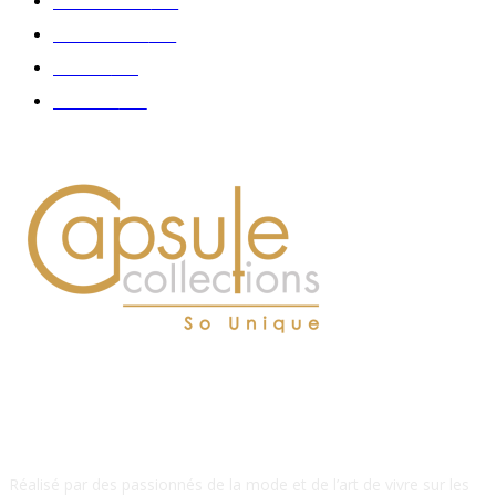
Gastronomie
140
Accessoires
126
Délices
114
Hommes
112
À PROPOS DE NOUS
Réalisé par des passionnés de la mode et de l’art de vivre sur les