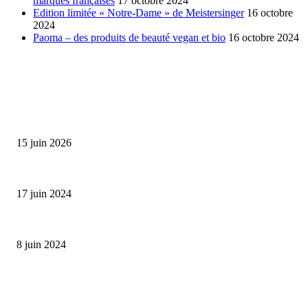
marques françaises
17 octobre 2024
Edition limitée « Notre-Dame » de Meistersinger
16 octobre
2024
Paoma – des produits de beauté vegan et bio
16 octobre 2024
SÉLECTION DE L'EDITEUR
Bumbu Original : un voyage gustatif pour la Fête des...
15 juin 2026
Collection Capsule EASTPAK x ANDRÉ : Art of Love
17 juin 2024
Classic Moonphase Date Manufacture: édition limitée en or rose
8 juin 2024
ALLER PLUS LOIN