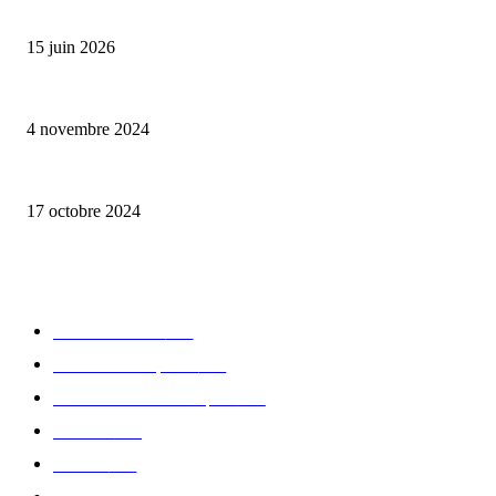
Bumbu Original : un voyage gustatif pour la Fête des Pères
15 juin 2026
Reveal 4X – le nouveau produit de Dermaceutic Laboratoire
4 novembre 2024
la Biosthetique – le culte de la beauté
17 octobre 2024
CATÉGORIE POPULAIRE
Edition limitée
413
Collection Capsule
329
Collaboration - marques
326
Fashion
181
Femme
150